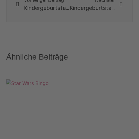
Vorheriger Beitrag
Nächster
Kindergeburtstag im Wilden Westen „Cowboys und Indianer“
Kindergeburtstag „Ladybug“
Ähnliche Beiträge