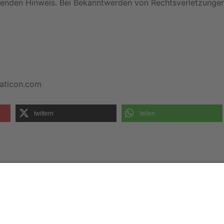
henden Hinweis. Bei Bekanntwerden von Rechtsverletzungen
aticon.com
twittern
teilen