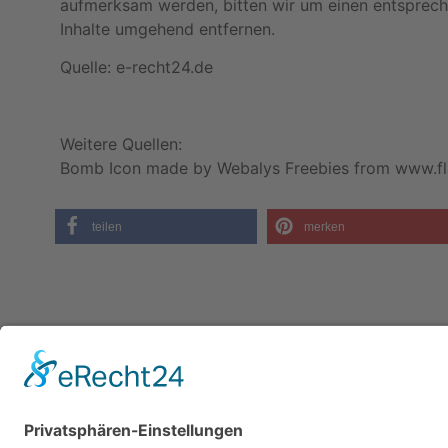
aufmerksam werden, bitten wir um einen entsprec
Inhalte umgehend entfernen.
Quelle: e-recht24.de
Weitere Quellen:
Bomb Icon made by Webalys Freebies from www.fl
teilen
merken