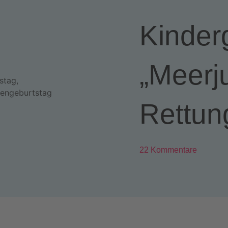
Kinder
„Meerj
Rettun
22 Kommentare