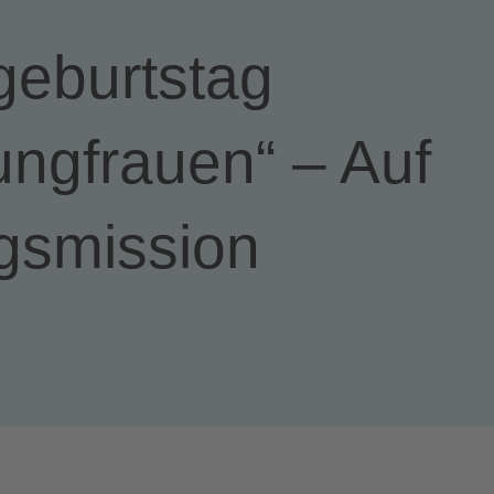
geburtstag
ungfrauen“ – Auf
gsmission