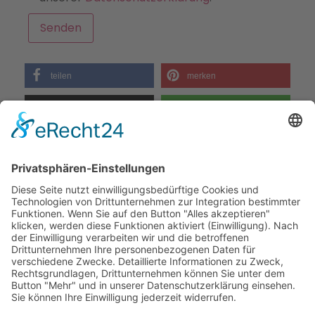
teilen
merken
twittern
teilen
teilen
RSS-feed