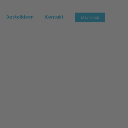
Bastelideen
Kontakt
Etsy-Shop