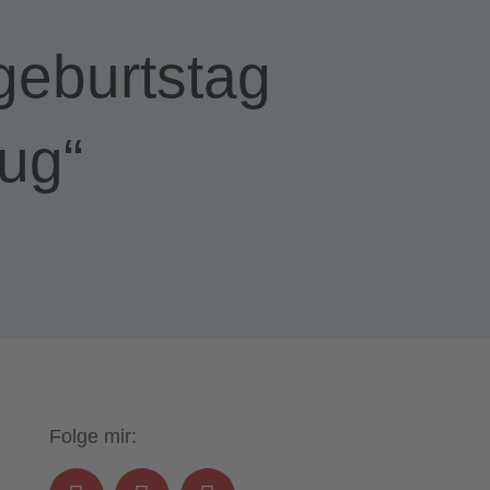
geburtstag
ug“
Folge mir: