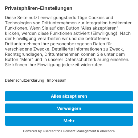
Jessica Jones
22 Antworten
Ältere Kommentare
10. Januar 2026 um 20:53 Uhr
Melanie Werth
sagt:
Hallo Jessica.
Wir haben mit Ideen aus deinem Pferdegeburtstag vor 2
Jahren bereits einen sehr schönen Geburtstag gefeiert.
Eine wirklich tolle Idee die Unterwasserwelt. Wie genau
werden die Flossen aus den Kniestrümpfe gemacht? Habe
es leider nicht so gut nachvollziehen können.
Viele Grüße Melanie