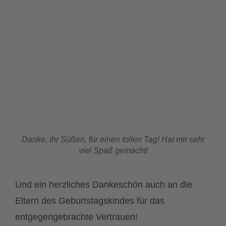
Anregung für euren geplanten
Meerjungfrauengeburtstag geben. Wenn Ihr das
Konzept gut findet, aber selbst nicht die Zeit
oder Muße für die Vorbereitungen habt, könnt
auch Ihr mich gerne dafür buchen (natürlich
auch für jedes andere
Motto
).
Für ein unverbindliches individuelles Angebot für
Euren nächsten Kindergeburtstag fülle bitte den
Fragebogen
aus. Ich freue mich darauf, Deine
Anfrage zu bearbeiten.
Knall-Bunte Grüße
Jessica