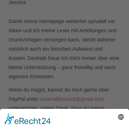
Die mit Sternchen (*) gekennzeichneten Links
sind sogenannte Affiliate-Links. Wenn du auf so
einen Affiliate-Link klickst und über diesen Link
einkaufst, bekomme ich von dem betreffenden
Online-Shop oder Anbieter eine Provision. Für
dich verändert sich der Preis nicht.
teilen
merken
twittern
teilen
teilen
RSS-feed