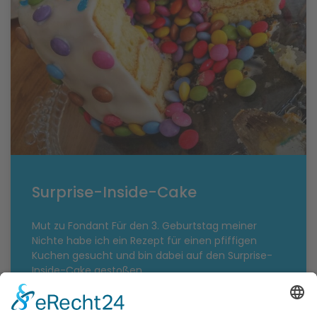
Surprise-Inside-Cake
Mut zu Fondant Für den 3. Geburtstag meiner
Nichte habe ich ein Rezept für einen pfiffigen
Kuchen gesucht und bin dabei auf den Surprise-
Inside-Cake gestoßen.
1
2
3