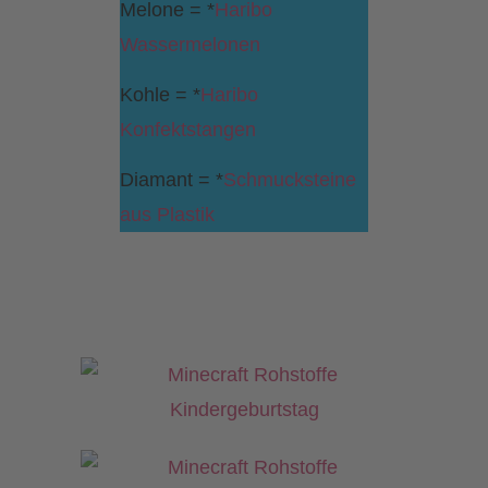
Melone = *
Haribo
Wassermelonen
Kohle = *
Haribo
Konfektstangen
Diamant = *
Schmucksteine
aus Plastik