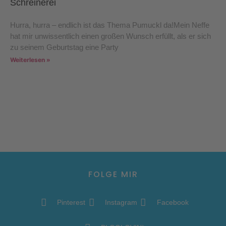
Schreinerei
Hurra, hurra – endlich ist das Thema Pumuckl da!Mein Neffe
hat mir unwissentlich einen großen Wunsch erfüllt, als er sich
zu seinem Geburtstag eine Party
Weiterlesen »
FOLGE MIR
Pinterest
Instagram
Facebook