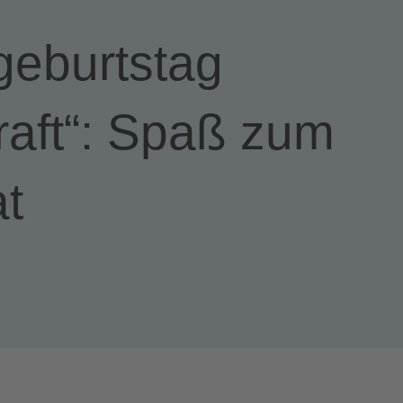
geburtstag
raft“: Spaß zum
t