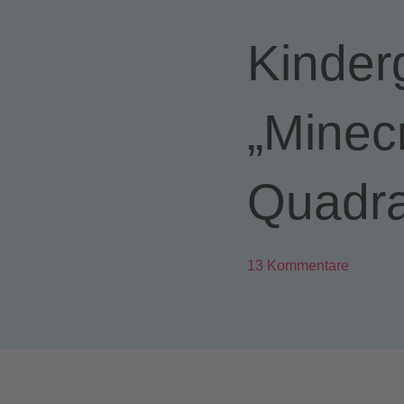
Kinder
„Minec
Quadra
13 Kommentare