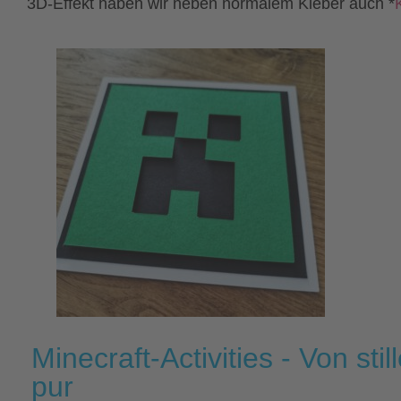
3D-Effekt haben wir neben normalem Kleber auch *
Minecraft-Activities - Von sti
pur