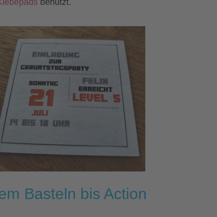
Klebepads
benutzt.
llem Basteln bis Action