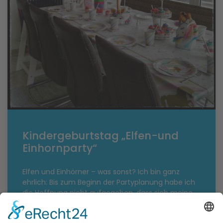
Kindergeburtstag „Elfen-und
Einhornparty“
Elfen und Einhörner – was sonst? Ich bin ganz
ehrlich: Bis zum Beginn der Partyplanung habe ich
die Hoffnung nicht aufgegeben, dass sich meine
Große