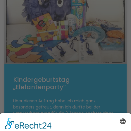
Kindergeburtstag
„Elefantenparty“
Über diesen Auftrag habe ich mich ganz
besonders gefreut, denn ich durfte bei der
Partyvorbereitung für die 2-jährige Tochter einer
Freundin mitwirken, zu der sich