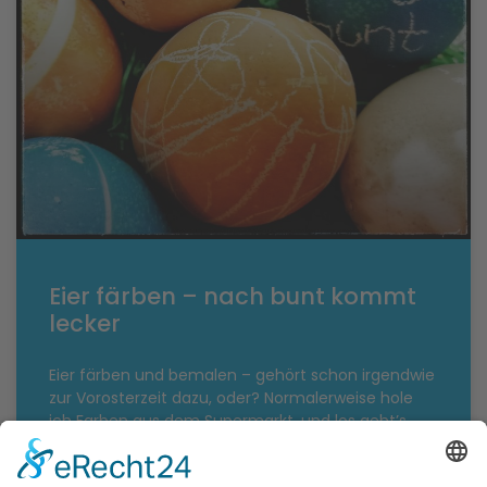
Eier färben – nach bunt kommt
lecker
Eier färben und bemalen – gehört schon irgendwie
zur Vorosterzeit dazu, oder? Normalerweise hole
ich Farben aus dem Supermarkt, und los geht’s.
Dieses Jahr dachte