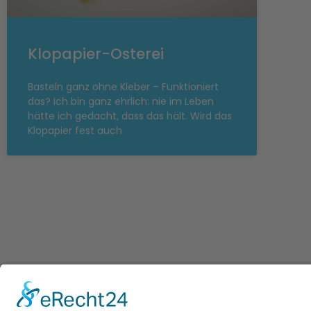
Klopapier-Osterei
Basteln ganz ohne Kleber – Funktioniert
das? Ich bin ganz ehrlich: nie im Leben
hätte ich gedacht, dass das hält. Wird das
Klopapier fest auch