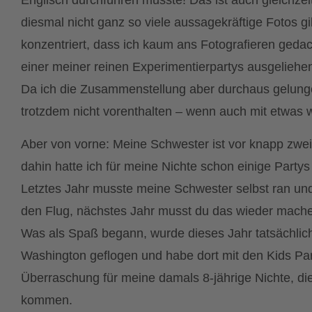
Englisch durchführen musste! Das ist auch gleichzei
diesmal nicht ganz so viele aussagekräftige Fotos g
konzentriert, dass ich kaum ans Fotografieren gedac
einer meiner reinen Experimentierpartys ausgeliehe
Da ich die Zusammenstellung aber durchaus gelungen
trotzdem nicht vorenthalten – wenn auch mit etwas w
Aber von vorne: Meine Schwester ist vor knapp zwe
dahin hatte ich für meine Nichte schon einige Partys
Letztes Jahr musste meine Schwester selbst ran und 
den Flug, nächstes Jahr musst du das wieder mache
Was als Spaß begann, wurde dieses Jahr tatsächlich
Washington geflogen und habe dort mit den Kids Par
Überraschung für meine damals 8-jährige Nichte, die
kommen.