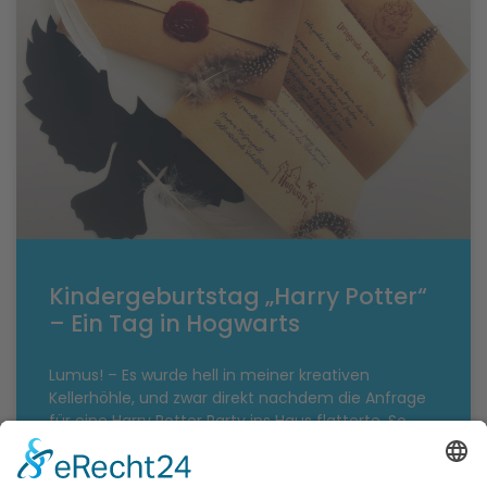
Kindergeburtstag „Harry Potter“
– Ein Tag in Hogwarts
Lumus! – Es wurde hell in meiner kreativen
Kellerhöhle, und zwar direkt nachdem die Anfrage
für eine Harry Potter Party ins Haus flatterte. So
lange