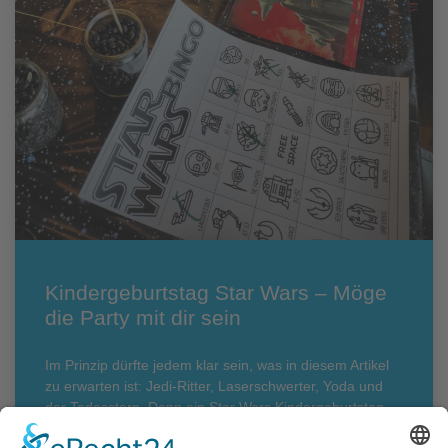
Kindergeburtstag Star Wars – Möge
die Party mit dir sein
Im Prinzip dürfte jedem klar sein, was in diesem Artikel
zu erwarten ist: Jedi-Ritter, Laserschwerter, Yoda und
der Todesstern. Denn ein Star Wars Kindergeburtstag
ohne