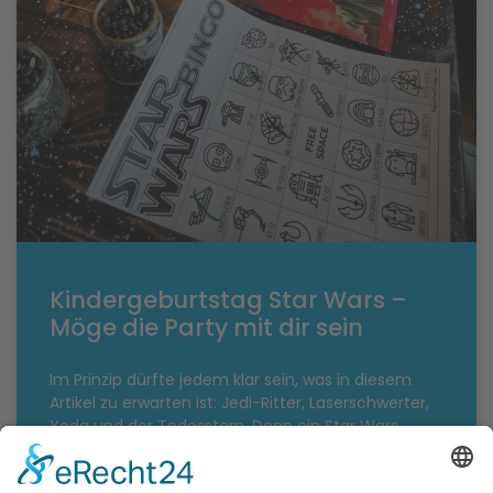
Kindergeburtstag Star Wars –
Möge die Party mit dir sein
Im Prinzip dürfte jedem klar sein, was in diesem
Artikel zu erwarten ist: Jedi-Ritter, Laserschwerter,
Yoda und der Todesstern. Denn ein Star Wars
Kindergeburtstag ohne