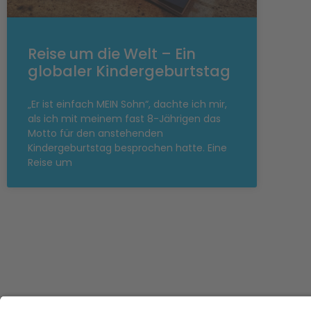
Reise um die Welt – Ein
globaler Kindergeburtstag
„Er ist einfach MEIN Sohn“, dachte ich mir,
als ich mit meinem fast 8-Jährigen das
Motto für den anstehenden
Kindergeburtstag besprochen hatte. Eine
Reise um