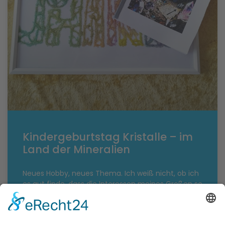
Kindergeburtstag Kristalle – im
Land der Mineralien
Neues Hobby, neues Thema. Ich weiß nicht, ob ich
es gut finde, dass die Interessen meines Großen so
schnell wechseln, aber zumindest für immer neue,