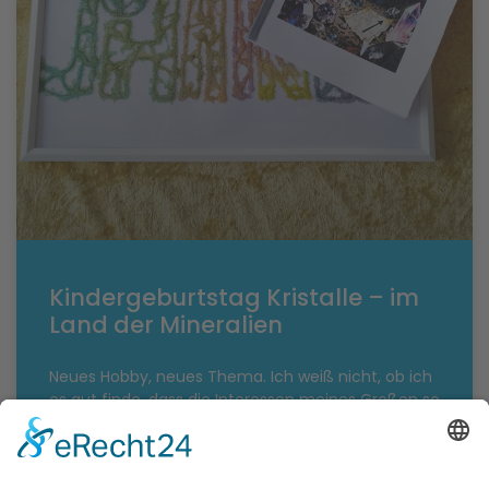
Kindergeburtstag Kristalle – im
Land der Mineralien
Neues Hobby, neues Thema. Ich weiß nicht, ob ich
es gut finde, dass die Interessen meines Großen so
schnell wechseln, aber zumindest für immer neue,