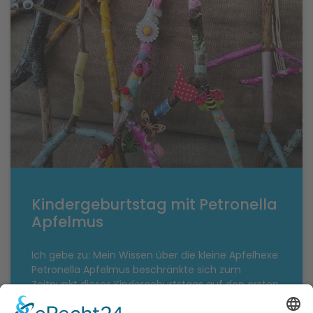
Kindergeburtstag mit Petronella
Apfelmus
Ich gebe zu: Mein Wissen über die kleine Apfelhexe
Petronella Apfelmus beschränkte sich zum
Zeitpunkt dieses Kindergeburtstags auf den ersten
Band *. Aber manchmal reicht